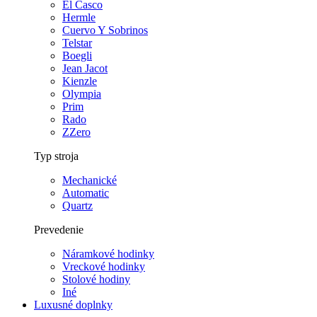
El Casco
Hermle
Cuervo Y Sobrinos
Telstar
Boegli
Jean Jacot
Kienzle
Olympia
Prim
Rado
ZZero
Typ stroja
Mechanické
Automatic
Quartz
Prevedenie
Náramkové hodinky
Vreckové hodinky
Stolové hodiny
Iné
Luxusné doplnky