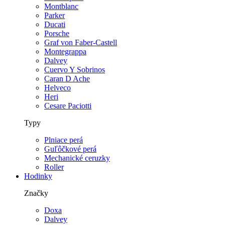
Montblanc
Parker
Ducati
Porsche
Graf von Faber-Castell
Montegrappa
Dalvey
Cuervo Y Sobrinos
Caran D Ache
Helveco
Heri
Cesare Paciotti
Typy
Plniace perá
Guľôčkové perá
Mechanické ceruzky
Roller
Hodinky
Značky
Doxa
Dalvey