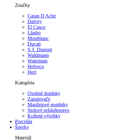
Značky
Caran D Ache
Dalvey
El Casco
Lladro
Montblanc
Ducati
S.T. Dupont
Waldmann
Waterman
Helveco
Heri
Kategória
Osobné doplnky
Zapalovače
Manžetové gombiky
Stolové príslušenstvo
Kožené výrobky
Porcelán
Šperky
Materiál