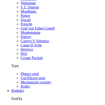
Waterman
S.T. Dupont
Montblanc
Parker
Ducati
Porsche
Graf von Faber-Castell
Montegrappa
Dalvey
Cuervo Y Sobrinos
Caran D Ache
Helveco
Heri
Cesare Paciotti
Typy
Plniace perá
Guľôčkové perá
Mechanické ceruzky
Roller
Hodinky
Značky