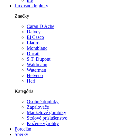
Iné
Luxusné doplnky
Značky
Caran D Ache
Dalvey
El Casco
Lladro
Montblanc
Ducati
S.T. Dupont
Waldmann
Waterman
Helveco
Heri
Kategória
Osobné doplnky
Zapalovače
Manžetové gombiky
Stolové príslušenstvo
Kožené výrobky
Porcelán
Šperky