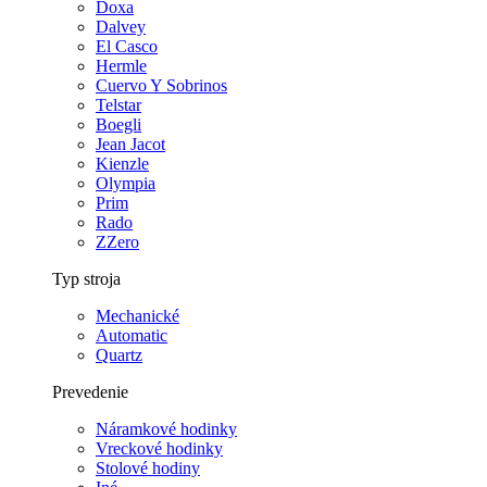
Doxa
Dalvey
El Casco
Hermle
Cuervo Y Sobrinos
Telstar
Boegli
Jean Jacot
Kienzle
Olympia
Prim
Rado
ZZero
Typ stroja
Mechanické
Automatic
Quartz
Prevedenie
Náramkové hodinky
Vreckové hodinky
Stolové hodiny