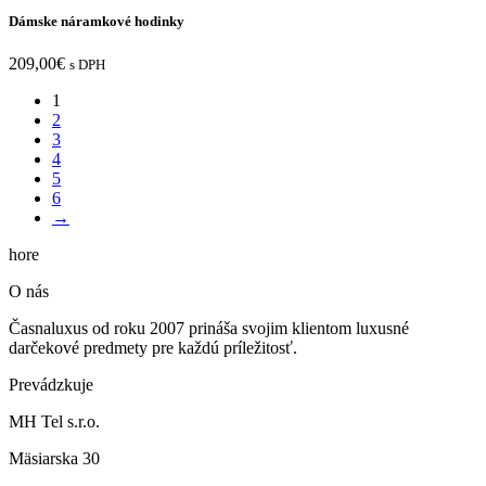
Dámske náramkové hodinky
209,00
€
s DPH
1
2
3
4
5
6
→
hore
O nás
Časnaluxus od roku 2007 prináša svojim klientom luxusné
darčekové predmety pre každú príležitosť.
Prevádzkuje
MH Tel s.r.o.
Mäsiarska 30