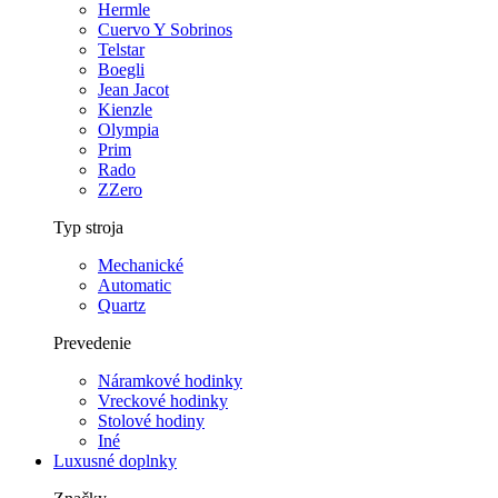
Hermle
Cuervo Y Sobrinos
Telstar
Boegli
Jean Jacot
Kienzle
Olympia
Prim
Rado
ZZero
Typ stroja
Mechanické
Automatic
Quartz
Prevedenie
Náramkové hodinky
Vreckové hodinky
Stolové hodiny
Iné
Luxusné doplnky