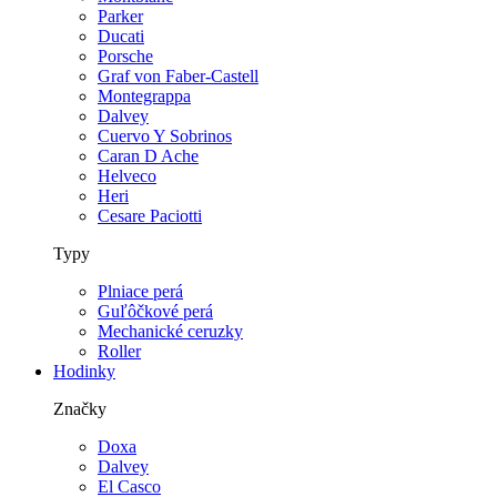
Parker
Ducati
Porsche
Graf von Faber-Castell
Montegrappa
Dalvey
Cuervo Y Sobrinos
Caran D Ache
Helveco
Heri
Cesare Paciotti
Typy
Plniace perá
Guľôčkové perá
Mechanické ceruzky
Roller
Hodinky
Značky
Doxa
Dalvey
El Casco