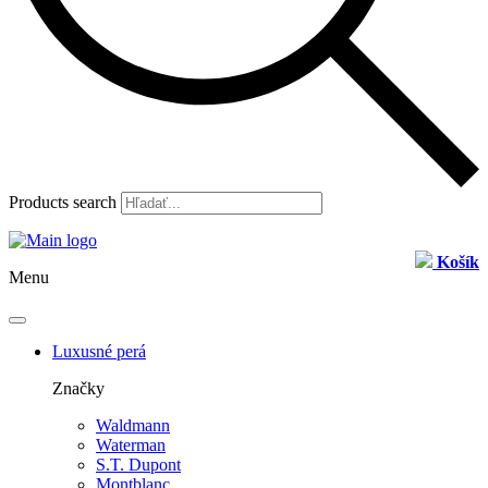
Products search
Košík
Menu
Luxusné perá
Značky
Waldmann
Waterman
S.T. Dupont
Montblanc