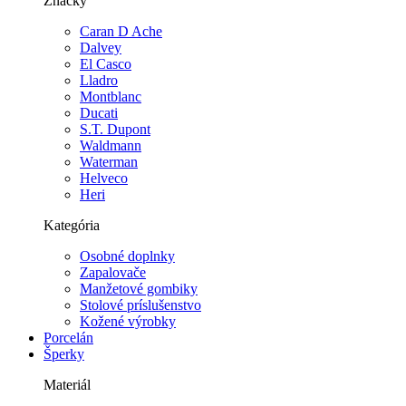
Značky
Caran D Ache
Dalvey
El Casco
Lladro
Montblanc
Ducati
S.T. Dupont
Waldmann
Waterman
Helveco
Heri
Kategória
Osobné doplnky
Zapalovače
Manžetové gombiky
Stolové príslušenstvo
Kožené výrobky
Porcelán
Šperky
Materiál