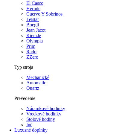
El Casco
Hermle
Cuervo Y Sobrinos
Telstar
Boegli
Jean Jacot
Kienzle
Olympia
Prim
Rado
ZZero
Typ stroja
Mechanické
Automatic
Quartz
Prevedenie
Náramkové hodinky
Vreckové hodinky
Stolové hodiny
Iné
Luxusné doplnky