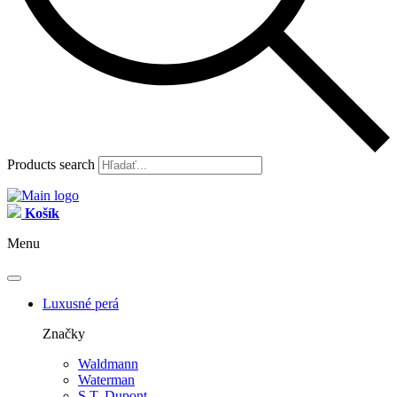
Products search
Košík
Menu
Luxusné perá
Značky
Waldmann
Waterman
S.T. Dupont