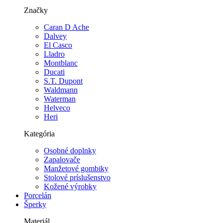
Značky
Caran D Ache
Dalvey
El Casco
Lladro
Montblanc
Ducati
S.T. Dupont
Waldmann
Waterman
Helveco
Heri
Kategória
Osobné doplnky
Zapalovače
Manžetové gombiky
Stolové príslušenstvo
Kožené výrobky
Porcelán
Šperky
Materiál