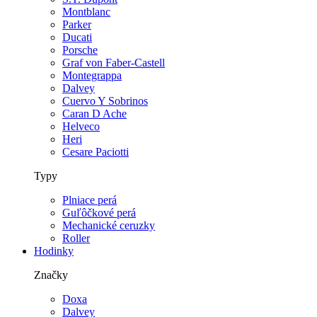
Montblanc
Parker
Ducati
Porsche
Graf von Faber-Castell
Montegrappa
Dalvey
Cuervo Y Sobrinos
Caran D Ache
Helveco
Heri
Cesare Paciotti
Typy
Plniace perá
Guľôčkové perá
Mechanické ceruzky
Roller
Hodinky
Značky
Doxa
Dalvey