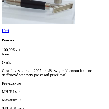
Heri
Promesa
100,00
€
s DPH
hore
O nás
Časnaluxus od roku 2007 prináša svojim klientom luxusné
darčekové predmety pre každú príležitosť.
Prevádzkuje
MH Tel s.r.o.
Mäsiarska 30
040 01 Košice