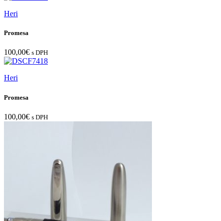
Heri
Promesa
100,00
€
s DPH
Heri
Promesa
100,00
€
s DPH