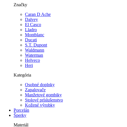
Značky
Caran D Ache
Dalvey
El Casco
Lladro
Montblanc
Ducati
S.T. Dupont
Waldmann
Waterman
Helveco
Heri
Kategória
Osobné doplnky
Zapalovače
Manžetové gombiky
Stolové príslušenstvo
Kožené výrobky
Porcelán
Šperky
Materiál