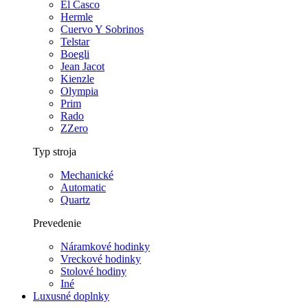
El Casco
Hermle
Cuervo Y Sobrinos
Telstar
Boegli
Jean Jacot
Kienzle
Olympia
Prim
Rado
ZZero
Typ stroja
Mechanické
Automatic
Quartz
Prevedenie
Náramkové hodinky
Vreckové hodinky
Stolové hodiny
Iné
Luxusné doplnky