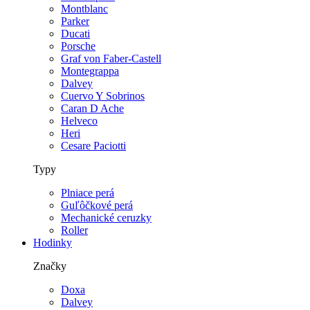
Montblanc
Parker
Ducati
Porsche
Graf von Faber-Castell
Montegrappa
Dalvey
Cuervo Y Sobrinos
Caran D Ache
Helveco
Heri
Cesare Paciotti
Typy
Plniace perá
Guľôčkové perá
Mechanické ceruzky
Roller
Hodinky
Značky
Doxa
Dalvey